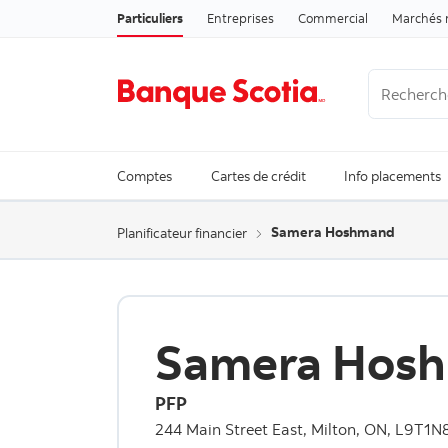
Particuliers
Entreprises
Commercial
Marchés 
Recherche
Trending Se
Comptes
Cartes de crédit
Info placements
Samera Hoshmand
Planificateur financier
Samera Hos
PFP
244 Main Street East, Milton, ON, L9T1N