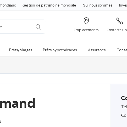
Passer au contenu
mondiaux
Gestion de patrimoine mondiale
Qui nous sommes
Inve
Emplacements
Contactez-
arch is available and can be access through arrow keys
Prêts/Marges
Prêts hypothécaires
Assurance
Conse
hmand
C
Té
Co
8