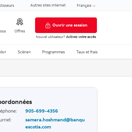
Autres sites internet
stisseurs
Français
Ouvrir une session
nous
Offres
Nouvel utilisateur?
Activez votre accès
ils+
Scène+
Programmes
Taux et frais
oordonnées
léphone
:
905-699-4356
urriel
:
samera.hoshmand@banqu
escotia.com