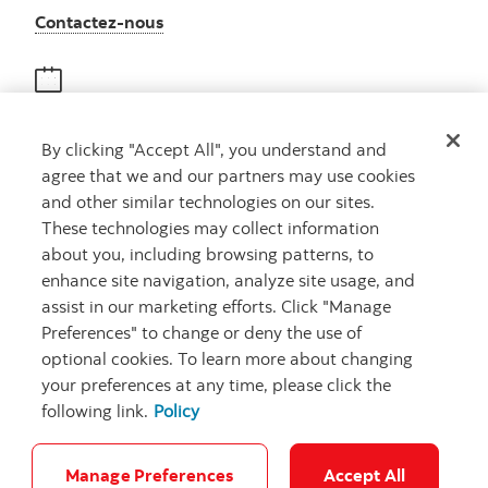
Autres numéros, contactez-nous par télé
Contactez-nous
Obtenir des conseils
By clicking "Accept All", you understand and
Rencontrez un conseiller
agree that we and our partners may use cookies
Prenez rendez-vous
and other similar technologies on our sites.
These technologies may collect information
about you, including browsing patterns, to
enhance site navigation, analyze site usage, and
assist in our marketing efforts. Click "Manage
Preferences" to change or deny the use of
optional cookies. To learn more about changing
your preferences at any time, please click the
Carrières
Ma banque à moi
Notes juridiques
Confidentialité
following link.
Policy
Emplacements
Sécurité et fraude
Accessibilité
Paramètres des témoins
Manage Preferences
Accept All