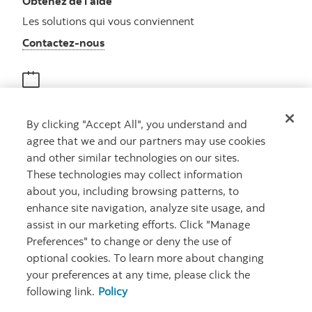
Obtenez de l’aide
Les solutions qui vous conviennent
Autres numéros, contactez-nous par télé
Contactez-nous
Obtenir des conseils
By clicking "Accept All", you understand and
Rencontrez un conseiller
agree that we and our partners may use cookies
Prenez rendez-vous
and other similar technologies on our sites.
These technologies may collect information
about you, including browsing patterns, to
enhance site navigation, analyze site usage, and
assist in our marketing efforts. Click "Manage
Preferences" to change or deny the use of
optional cookies. To learn more about changing
your preferences at any time, please click the
Carrières
Ma banque à moi
Notes juridiques
Confidentialité
following link.
Policy
Emplacements
Sécurité et fraude
Accessibilité