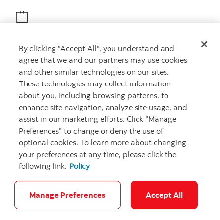
Obtenir des conseils
By clicking "Accept All", you understand and
Rencontrez un conseiller
agree that we and our partners may use cookies
Prenez rendez-vous
and other similar technologies on our sites.
These technologies may collect information
about you, including browsing patterns, to
enhance site navigation, analyze site usage, and
assist in our marketing efforts. Click "Manage
Preferences" to change or deny the use of
optional cookies. To learn more about changing
your preferences at any time, please click the
Carrières
Ma banque à moi
Notes juridiques
Confidentialité
following link.
Policy
Emplacements
Sécurité et fraude
Accessibilité
Paramètres des témoins
Manage Preferences
Accept All
© Banque Scotia. Tous droits réservés.