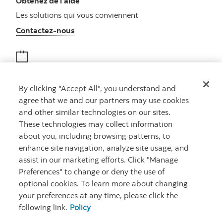
Obtenez de l’aide
Les solutions qui vous conviennent
Autres numéros, contactez-nous par télé
Contactez-nous
Obtenir des conseils
By clicking "Accept All", you understand and
Rencontrez un conseiller
agree that we and our partners may use cookies
Prenez rendez-vous
and other similar technologies on our sites.
These technologies may collect information
about you, including browsing patterns, to
enhance site navigation, analyze site usage, and
assist in our marketing efforts. Click "Manage
Preferences" to change or deny the use of
optional cookies. To learn more about changing
your preferences at any time, please click the
Carrières
Ma banque à moi
Notes juridiques
Confidentialité
following link.
Policy
Emplacements
Sécurité et fraude
Accessibilité