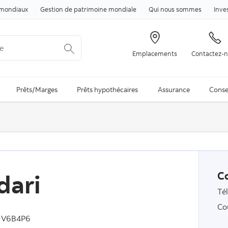
Passer au contenu
mondiaux
Gestion de patrimoine mondiale
Qui nous sommes
Inve
Emplacements
Contactez-
arch is available and can be access through arrow keys
Prêts/Marges
Prêts hypothécaires
Assurance
Conse
dari
C
Té
Co
, V6B4P6