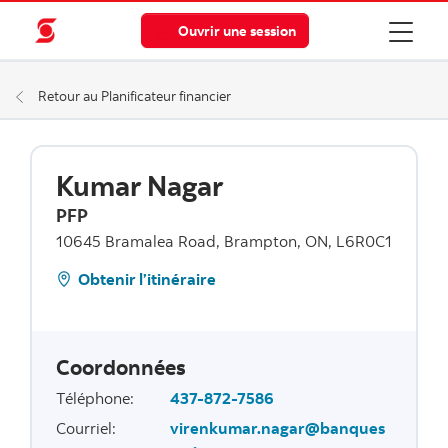
Ouvrir une session
Retour au Planificateur financier
Kumar Nagar
PFP
10645 Bramalea Road, Brampton, ON, L6R0C1
Obtenir l’itinéraire
Coordonnées
Téléphone
:
437-872-7586
Courriel
:
virenkumar.nagar@banques