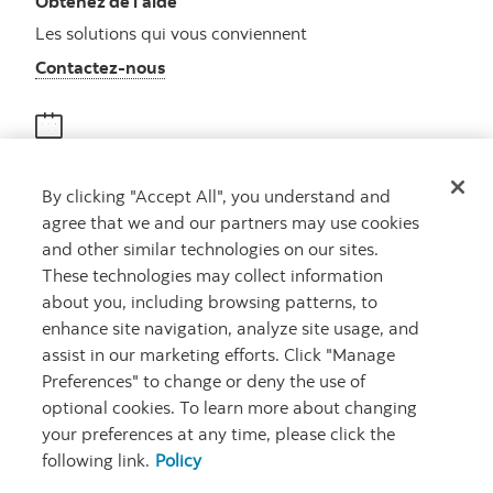
Obtenez de l’aide
Les solutions qui vous conviennent
Autres numéros, contactez-nous par télé
Contactez-nous
Obtenir des conseils
By clicking "Accept All", you understand and
Rencontrez un conseiller
agree that we and our partners may use cookies
Prenez rendez-vous
and other similar technologies on our sites.
These technologies may collect information
about you, including browsing patterns, to
enhance site navigation, analyze site usage, and
assist in our marketing efforts. Click "Manage
Preferences" to change or deny the use of
optional cookies. To learn more about changing
your preferences at any time, please click the
Carrières
Ma banque à moi
Notes juridiques
Confidentialité
following link.
Policy
Emplacements
Sécurité et fraude
Accessibilité