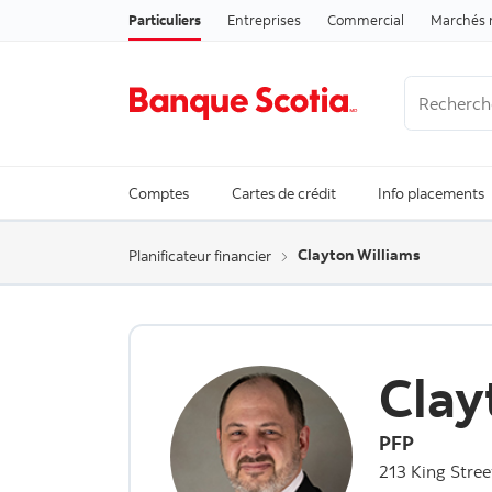
Particuliers
Entreprises
Commercial
Marchés 
Recherche
Trending Se
Comptes
Cartes de crédit
Info placements
Clayton Williams
Planificateur financier
Clay
PFP
213 King Stre