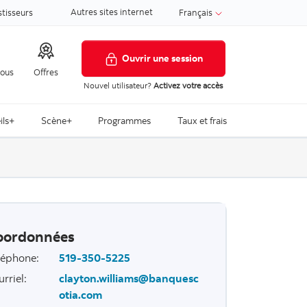
Autres sites internet
stisseurs
Français
Ouvrir une session
nous
Offres
Nouvel utilisateur?
Activez votre accès
ils+
Scène+
Programmes
Taux et frais
oordonnées
léphone
:
519-350-5225
urriel
:
clayton.williams@banquesc
otia.com