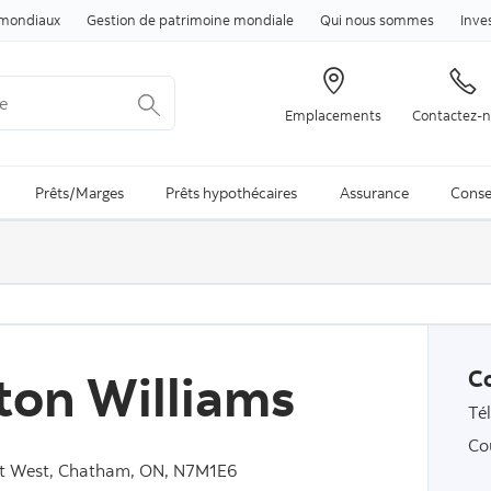
Passer au contenu
mondiaux
Gestion de patrimoine mondiale
Qui nous sommes
Inve
Emplacements
Contactez-
arch is available and can be access through arrow keys
Prêts/Marges
Prêts hypothécaires
Assurance
Conse
ton Williams
C
Té
Co
et West, Chatham, ON, N7M1E6