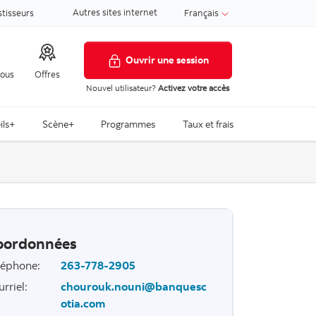
Autres sites internet
stisseurs
Français
Ouvrir une session
nous
Offres
Nouvel utilisateur?
Activez votre accès
ils+
Scène+
Programmes
Taux et frais
oordonnées
léphone
:
263-778-2905
urriel
:
chourouk.nouni@banquesc
otia.com