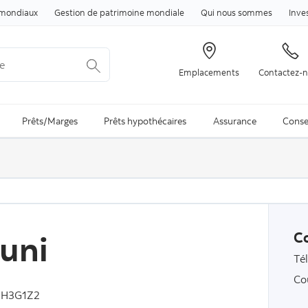
Passer au contenu
mondiaux
Gestion de patrimoine mondiale
Qui nous sommes
Inve
Emplacements
Contactez-
arch is available and can be access through arrow keys
Prêts/Marges
Prêts hypothécaires
Assurance
Conse
uni
C
Té
Co
, H3G1Z2