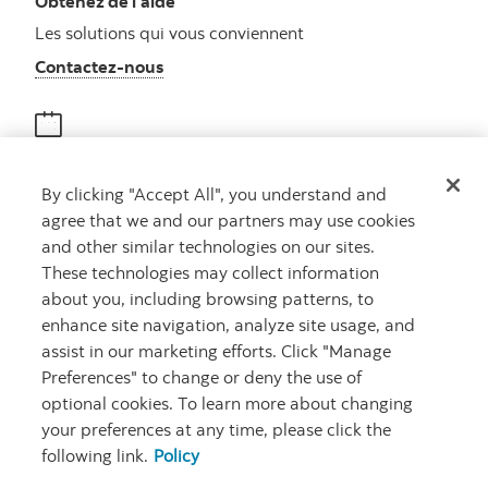
Obtenez de l’aide
Les solutions qui vous conviennent
Autres numéros, contactez-nous par télé
Contactez-nous
Obtenir des conseils
By clicking "Accept All", you understand and
Rencontrez un conseiller
agree that we and our partners may use cookies
Prenez rendez-vous
and other similar technologies on our sites.
These technologies may collect information
about you, including browsing patterns, to
enhance site navigation, analyze site usage, and
assist in our marketing efforts. Click "Manage
Preferences" to change or deny the use of
optional cookies. To learn more about changing
your preferences at any time, please click the
Carrières
Ma banque à moi
Notes juridiques
Confidentialité
following link.
Policy
Emplacements
Sécurité et fraude
Accessibilité