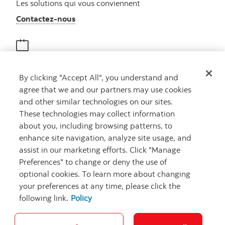
Les solutions qui vous conviennent
Autres numéros, contactez-nous par télé
Contactez-nous
Obtenir des conseils
By clicking "Accept All", you understand and
Rencontrez un conseiller
agree that we and our partners may use cookies
Prenez rendez-vous
and other similar technologies on our sites.
These technologies may collect information
about you, including browsing patterns, to
enhance site navigation, analyze site usage, and
assist in our marketing efforts. Click "Manage
Preferences" to change or deny the use of
optional cookies. To learn more about changing
your preferences at any time, please click the
Carrières
Ma banque à moi
Notes juridiques
Confidentialité
following link.
Policy
Emplacements
Sécurité et fraude
Accessibilité
Paramètres des témoins