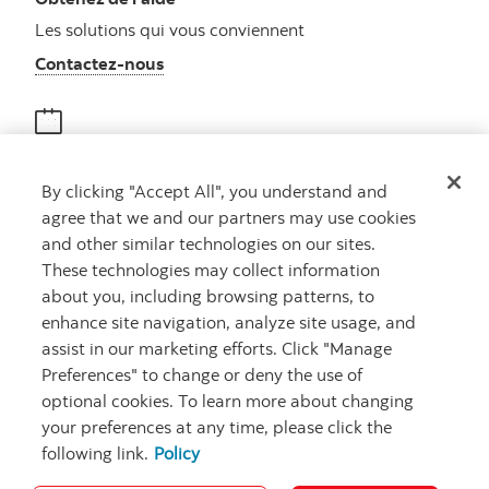
Les solutions qui vous conviennent
Autres numéros, contactez-nous par télé
Contactez-nous
Obtenir des conseils
By clicking "Accept All", you understand and
Rencontrez un conseiller
agree that we and our partners may use cookies
Prenez rendez-vous
and other similar technologies on our sites.
These technologies may collect information
about you, including browsing patterns, to
enhance site navigation, analyze site usage, and
assist in our marketing efforts. Click "Manage
Preferences" to change or deny the use of
optional cookies. To learn more about changing
your preferences at any time, please click the
Carrières
Ma banque à moi
Notes juridiques
Confidentialité
following link.
Policy
Emplacements
Sécurité et fraude
Accessibilité