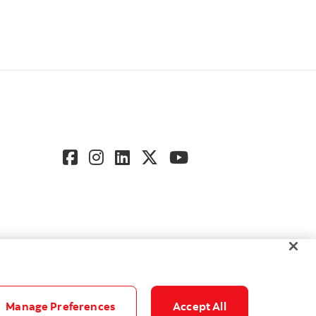
Manage Preferences
Accept All
Accessibilité
Paramètres des témoins