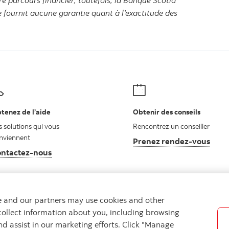
e parcours financier; toutefois, la Banque Scotia
e fournit aucune garantie quant à l’exactitude des
tenez de l’aide
Obtenir des conseils
s solutions qui vous
Rencontrez un conseiller
nviennent
Prenez rendez-vous
ntactez-nous
Autres numéros, contactez-nous par téléphone
we and our partners may use cookies and other
collect information about you, including browsing
nd assist in our marketing efforts. Click "Manage
ues
Confidentialité
Emplacements
Sécurité et fraude