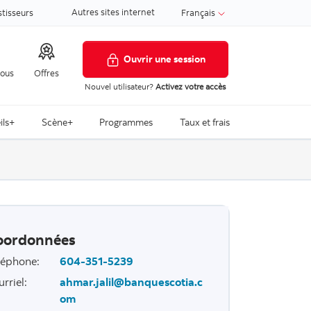
Autres sites internet
stisseurs
Français
Ouvrir une session
nous
Offres
Nouvel utilisateur?
Activez votre accès
ils+
Scène+
Programmes
Taux et frais
oordonnées
léphone
:
604-351-5239
urriel
:
ahmar.jalil@banquescotia.c
om