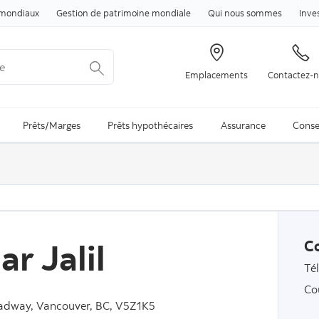
Passer au contenu
mondiaux
Gestion de patrimoine mondiale
Qui nous sommes
Inve
Emplacements
Contactez-
arch is available and can be access through arrow keys
Prêts/Marges
Prêts hypothécaires
Assurance
Conse
r Jalil
C
Té
Co
adway, Vancouver, BC, V5Z1K5