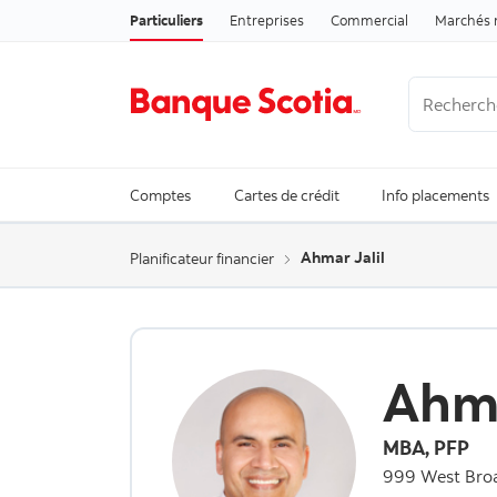
Particuliers
Entreprises
Commercial
Marchés 
Recherche
Trending Se
Comptes
Cartes de crédit
Info placements
Ahmar Jalil
Planificateur financier
Ahma
MBA, PFP
999 West Bro