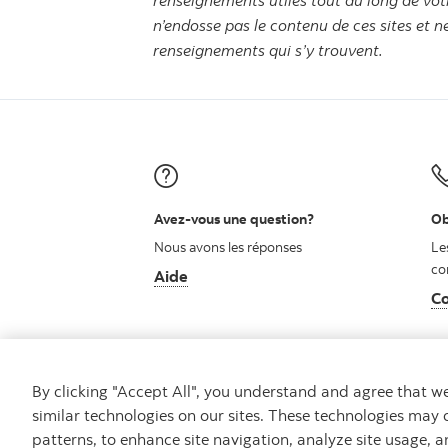
renseignements utiles tout au long de votr
n’endosse pas le contenu de ces sites et n
renseignements qui s’y trouvent.
Avez-vous une question?
Ob
Nous avons les réponses
Le
co
Aide
Co
By clicking "Accept All", you understand and agree that 
similar technologies on our sites. These technologies may 
patterns, to enhance site navigation, analyze site usage, a
Carrières
Ma banque à moi
Notes juridiq