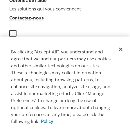
Obtenez de l’aide
Les solutions qui vous conviennent
Autres numéros, contactez-nous par télé
Contactez-nous
Obtenir des conseils
By clicking "Accept All", you understand and
Rencontrez un conseiller
agree that we and our partners may use cookies
Prenez rendez-vous
and other similar technologies on our sites.
These technologies may collect information
about you, including browsing patterns, to
enhance site navigation, analyze site usage, and
assist in our marketing efforts. Click "Manage
Preferences" to change or deny the use of
optional cookies. To learn more about changing
your preferences at any time, please click the
Carrières
Ma banque à moi
Notes juridiques
Confidentialité
following link.
Policy
Emplacements
Sécurité et fraude
Accessibilité