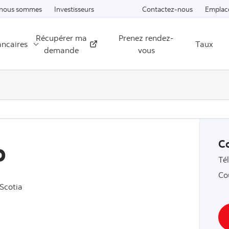
Passer au contenu
 nous sommes
Investisseurs
Contactez-nous
Emplac
Récupérer ma
Prenez rendez-
ancaires
Taux
Externe
demande
vous
p
C
Té
Co
Scotia