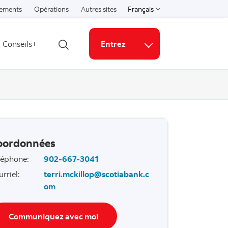
ements
Opérations
Autres sites
Français
Select a language
Conseils+
Entrez
Ouvrir la recherche
Liens connexes
oordonnées
léphone
:
902-667-3041
urriel
:
terri.mckillop@scotiabank.c
om
Communiquez avec moi