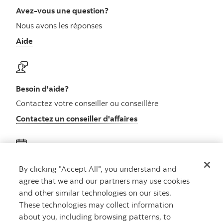
Avez-vous une question?
Nous avons les réponses
Aide
Besoin d'aide?
Contactez votre conseiller ou conseillère
Contactez un conseiller d'affaires
Obtenez des conseils
By clicking "Accept All", you understand and
agree that we and our partners may use cookies
Rencontrez un conseiller
and other similar technologies on our sites.
Prenez rendez-vous
These technologies may collect information
about you, including browsing patterns, to