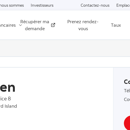
Passer au contenu
 nous sommes
Investisseurs
Contactez-nous
Emplac
Récupérer ma
Prenez rendez-
ancaires
Taux
Externe
demande
vous
een
C
Té
ice 8
Co
d Island