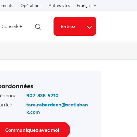
ements
Opérations
Autres sites
Français
Select a language
Conseils+
Entrez
Ouvrir la recherche
Liens connexes
oordonnées
léphone
:
902-838-5210
urriel
:
tara.raberdeen@scotiaban
k.com
Communiquez avec moi