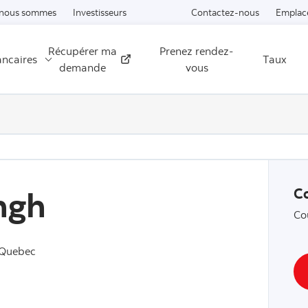
Passer au contenu
 nous sommes
Investisseurs
Contactez-nous
Emplac
Récupérer ma
Prenez rendez-
ancaires
Taux
Externe
demande
vous
ngh
C
Co
 Quebec