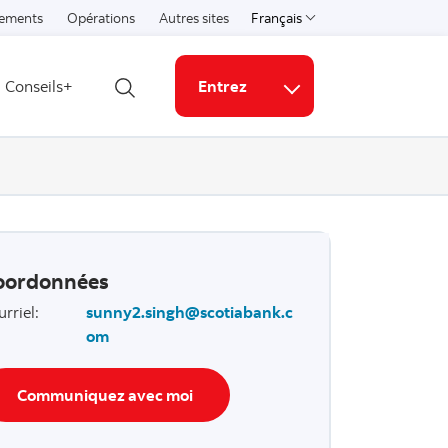
ements
Opérations
Autres sites
Français
Select a language
Conseils+
Entrez
Ouvrir la recherche
Liens connexes
oordonnées
urriel
:
sunny2.singh@scotiabank.c
om
Communiquez avec moi