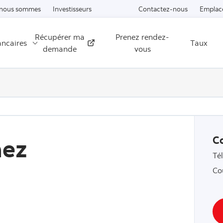
Passer au contenu
 nous sommes
Investisseurs
Contactez-nous
Emplac
Récupérer ma
Prenez rendez-
ancaires
Taux
Externe
demande
vous
hez
C
Té
Co