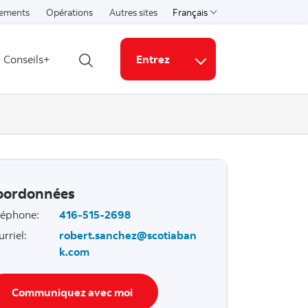
ements
Opérations
Autres sites
Français
Select a language
Conseils+
Entrez
Ouvrir la recherche
Liens connexes
oordonnées
léphone
:
416-515-2698
urriel
:
robert.sanchez@scotiaban
k.com
Communiquez avec moi