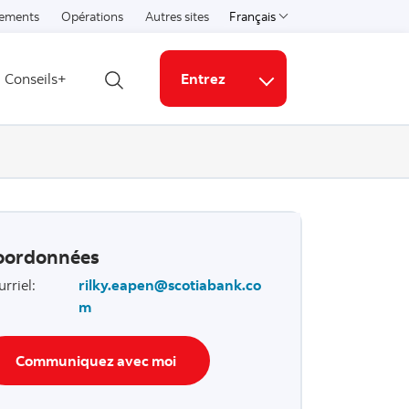
ements
Opérations
Autres sites
Français
Select a language
Conseils+
Entrez
Ouvrir la recherche
Liens connexes
oordonnées
urriel
:
rilky.eapen@scotiabank.co
m
Communiquez avec moi