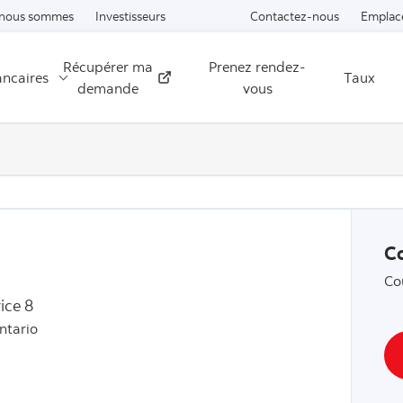
Passer au contenu
 nous sommes
Investisseurs
Contactez-nous
Emplac
Récupérer ma
Prenez rendez-
ancaires
Taux
Externe
demande
vous
C
Co
ice 8
ntario