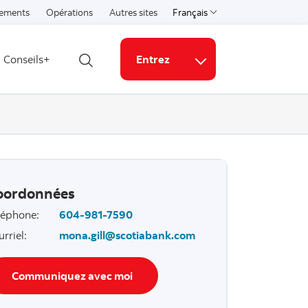
ements
Opérations
Autres sites
Français
Select a language
Conseils+
Entrez
Ouvrir la recherche
Liens connexes
oordonnées
léphone
:
604-981-7590
urriel
:
mona.gill@scotiabank.com
Communiquez avec moi