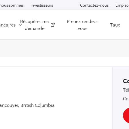
Passer au contenu
 nous sommes
Investisseurs
Contactez-nous
Emplac
Récupérer ma
Prenez rendez-
ancaires
Taux
Externe
demande
vous
C
Té
Co
ancouver, British Columbia