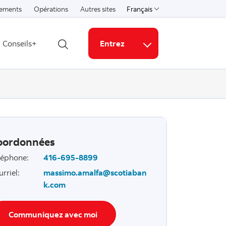
ements
Opérations
Autres sites
Français
Select a language
Conseils+
Entrez
Ouvrir la recherche
Liens connexes
oordonnées
léphone
:
416-695-8899
urriel
:
massimo.amalfa@scotiaban
k.com
Communiquez avec moi