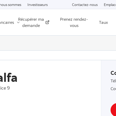
Passer au contenu
 nous sommes
Investisseurs
Contactez-nous
Emplac
Récupérer ma
Prenez rendez-
ancaires
Taux
Externe
demande
vous
lfa
C
Té
ice 9
Co