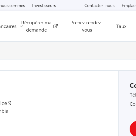
Passer au contenu
 nous sommes
Investisseurs
Contactez-nous
Emplac
Récupérer ma
Prenez rendez-
ancaires
Taux
Externe
demande
vous
C
Té
ice 9
Co
mbia