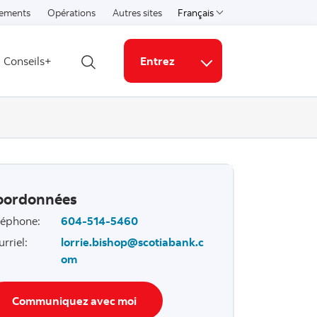
ements
Opérations
Autres sites
Français
Select a language
Conseils+
Entrez
Ouvrir la recherche
Liens connexes
oordonnées
léphone
:
604-514-5460
urriel
:
lorrie.bishop@scotiabank.c
om
Communiquez avec moi