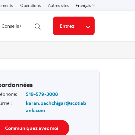
ements
Opérations
Autres sites
Français
Select a language
Conseils+
Entrez
Ouvrir la recherche
Liens connexes
oordonnées
léphone
:
519-579-3008
urriel
:
karan.pachchigar@scotiab
ank.com
Communiquez avec moi