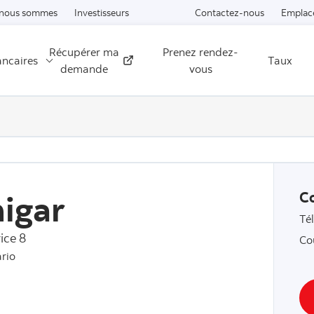
Passer au contenu
 nous sommes
Investisseurs
Contactez-nous
Emplac
Récupérer ma
Prenez rendez-
ancaires
Taux
Externe
demande
vous
igar
C
Té
ice 8
Co
rio