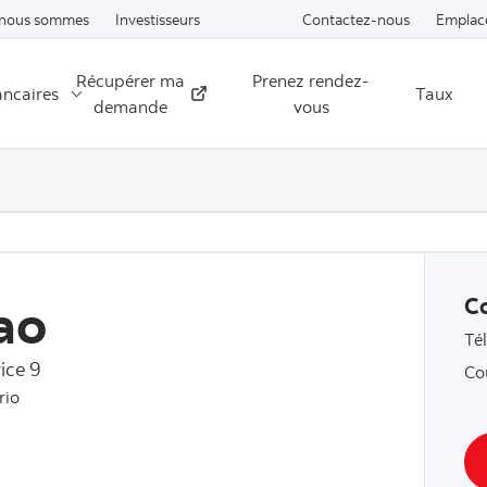
Passer au contenu
 nous sommes
Investisseurs
Contactez-nous
Emplac
Récupérer ma
Prenez rendez-
ancaires
Taux
Externe
demande
vous
ao
C
Té
ice 9
Co
rio