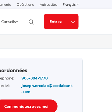
ements
Opérations
Autres sites
Français
Select a language
Conseils+
Entrez
Ouvrir la recherche
Liens connexes
oordonnées
léphone
:
905-884-1770
urriel
:
joseph.ercolao@scotiabank
.com
Communiquez avec moi