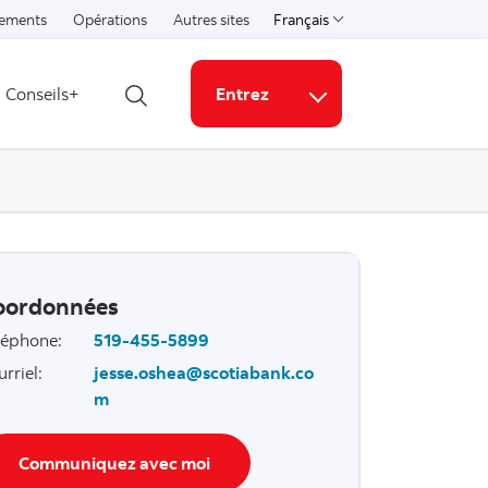
ements
Opérations
Autres sites
Français
Select a language
Conseils+
Entrez
Ouvrir la recherche
Liens connexes
oordonnées
léphone
:
519-455-5899
urriel
:
jesse.oshea@scotiabank.co
m
Communiquez avec moi