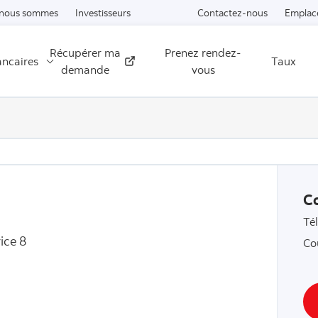
Passer au contenu
 nous sommes
Investisseurs
Contactez-nous
Emplac
Récupérer ma
Prenez rendez-
ancaires
Taux
Externe
demande
vous
C
Té
ice 8
Co