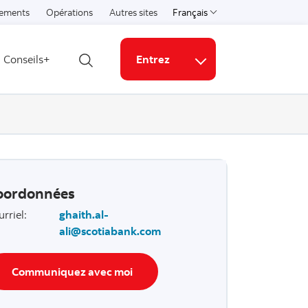
ements
Opérations
Autres sites
Français
Select a language
Conseils+
Entrez
Ouvrir la recherche
Liens connexes
oordonnées
urriel
:
ghaith.al-
ali@scotiabank.com
Communiquez avec moi