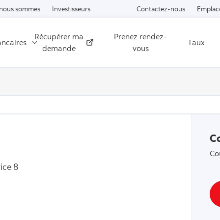
Passer au contenu
 nous sommes
Investisseurs
Contactez-nous
Emplac
Récupérer ma
Prenez rendez-
ancaires
Taux
Externe
demande
vous
C
Co
ice 8