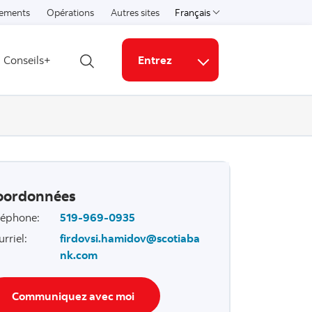
ements
Opérations
Autres sites
Français
Select a language
Conseils+
Entrez
Ouvrir la recherche
Liens connexes
oordonnées
léphone
:
519-969-0935
urriel
:
firdovsi.hamidov@scotiaba
nk.com
Communiquez avec moi