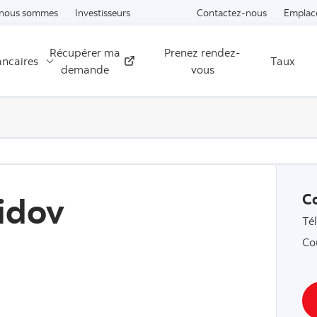
Passer au contenu
 nous sommes
Investisseurs
Contactez-nous
Emplac
Récupérer ma
Prenez rendez-
ancaires
Taux
Externe
demande
vous
idov
C
Té
Co