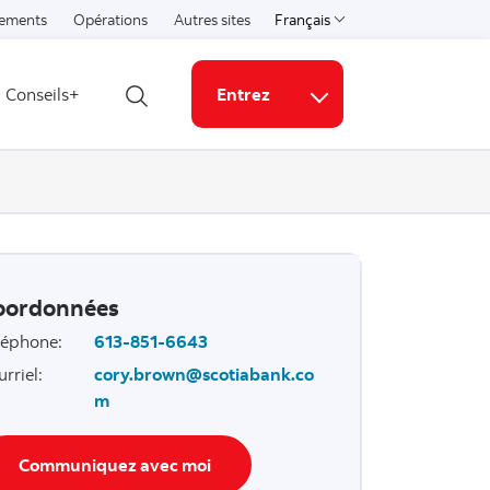
ements
Opérations
Autres sites
Français
Select a language
Conseils+
Entrez
Ouvrir la recherche
Liens connexes
oordonnées
léphone
:
613-851-6643
urriel
:
cory.brown@scotiabank.co
m
Communiquez avec moi