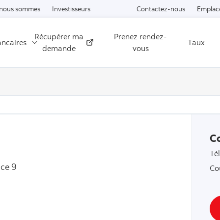
Passer au contenu
 nous sommes
Investisseurs
Contactez-nous
Emplac
Récupérer ma
Prenez rendez-
ancaires
Taux
Externe
demande
vous
C
Té
ice 9
Co