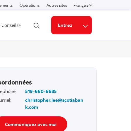
ements
Opérations
Autres sites
Français
Select a language
Conseils+
Entrez
Ouvrir la recherche
Liens connexes
oordonnées
léphone
:
519-660-6685
urriel
:
christopher.lee@scotiaban
k.com
Communiquez avec moi