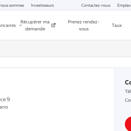
Passer au contenu
 nous sommes
Investisseurs
Contactez-nous
Emplac
Récupérer ma
Prenez rendez-
ancaires
Taux
Externe
demande
vous
C
Té
ice 9
Co
ario