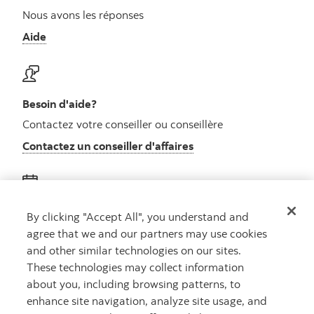
Nous avons les réponses
Aide
Besoin d'aide?
Contactez votre conseiller ou conseillère
Contactez un conseiller d'affaires
Obtenez des conseils
By clicking "Accept All", you understand and
agree that we and our partners may use cookies
Rencontrez un conseiller
and other similar technologies on our sites.
Prenez rendez-vous
These technologies may collect information
about you, including browsing patterns, to
enhance site navigation, analyze site usage, and