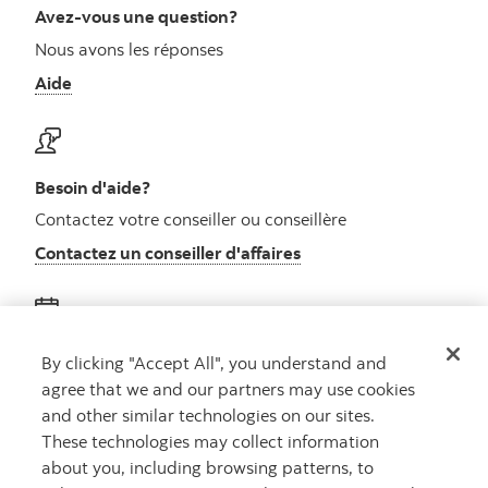
Avez-vous une question?
Nous avons les réponses
Aide
Besoin d'aide?
Contactez votre conseiller ou conseillère
Contactez un conseiller d'affaires
Obtenez des conseils
By clicking "Accept All", you understand and
agree that we and our partners may use cookies
Rencontrez un conseiller
and other similar technologies on our sites.
Prenez rendez-vous
These technologies may collect information
about you, including browsing patterns, to