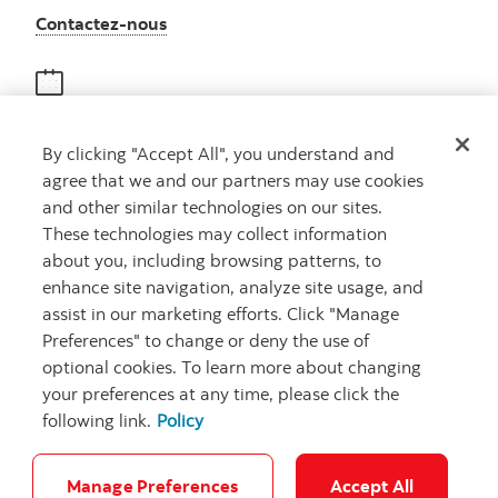
Autres numéros, contactez-nous par télé
Contactez-nous
Obtenir des conseils
By clicking "Accept All", you understand and
Rencontrez un conseiller
agree that we and our partners may use cookies
Prenez rendez-vous
and other similar technologies on our sites.
These technologies may collect information
about you, including browsing patterns, to
enhance site navigation, analyze site usage, and
assist in our marketing efforts. Click "Manage
Preferences" to change or deny the use of
optional cookies. To learn more about changing
your preferences at any time, please click the
Carrières
Ma banque à moi
Notes juridiques
Confidentialité
following link.
Policy
Emplacements
Sécurité et fraude
Accessibilité
Paramètres des témoins
Manage Preferences
Accept All