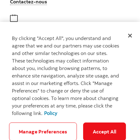
Autres numéros, contactez-nous par télé
Contactez-nous
Obtenir des conseils
By clicking "Accept All", you understand and
Rencontrez un conseiller
agree that we and our partners may use cookies
Prenez rendez-vous
and other similar technologies on our sites.
These technologies may collect information
about you, including browsing patterns, to
enhance site navigation, analyze site usage, and
assist in our marketing efforts. Click "Manage
Preferences" to change or deny the use of
optional cookies. To learn more about changing
your preferences at any time, please click the
Carrières
Ma banque à moi
Notes juridiques
Confidentialité
following link.
Policy
Emplacements
Sécurité et fraude
Accessibilité
Paramètres des témoins
Manage Preferences
Accept All