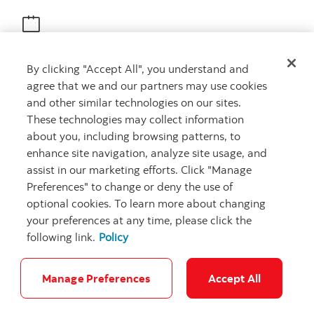
Obtenir des conseils
By clicking "Accept All", you understand and
Rencontrez un conseiller
agree that we and our partners may use cookies
Prenez rendez-vous
and other similar technologies on our sites.
These technologies may collect information
about you, including browsing patterns, to
enhance site navigation, analyze site usage, and
assist in our marketing efforts. Click "Manage
Preferences" to change or deny the use of
optional cookies. To learn more about changing
your preferences at any time, please click the
Carrières
Ma banque à moi
Notes juridiques
Confidentialité
following link.
Policy
Emplacements
Sécurité et fraude
Accessibilité
Paramètres des témoins
Manage Preferences
Accept All
© Banque Scotia. Tous droits réservés.