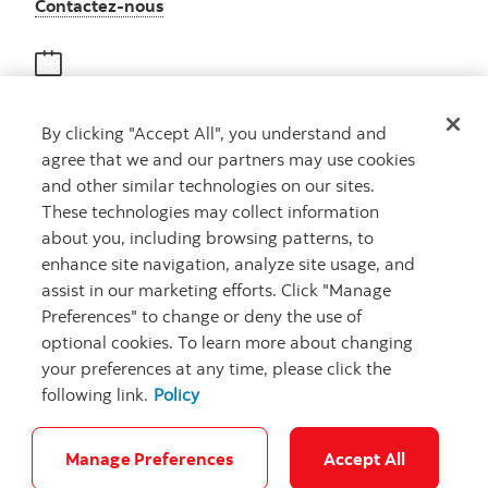
Autres numéros, contactez-nous par télé
Contactez-nous
Obtenir des conseils
By clicking "Accept All", you understand and
Rencontrez un conseiller
agree that we and our partners may use cookies
Prenez rendez-vous
and other similar technologies on our sites.
These technologies may collect information
about you, including browsing patterns, to
enhance site navigation, analyze site usage, and
assist in our marketing efforts. Click "Manage
Preferences" to change or deny the use of
optional cookies. To learn more about changing
your preferences at any time, please click the
Carrières
Ma banque à moi
Notes juridiques
Confidentialité
following link.
Policy
Emplacements
Sécurité et fraude
Accessibilité
Paramètres des témoins
Manage Preferences
Accept All