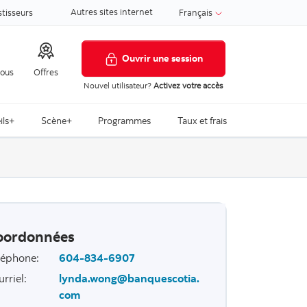
Autres sites internet
stisseurs
Français
Ouvrir une session
nous
Offres
Nouvel utilisateur?
Activez votre accès
ils+
Scène+
Programmes
Taux et frais
oordonnées
léphone
:
604-834-6907
urriel
:
lynda.wong@banquescotia.
com