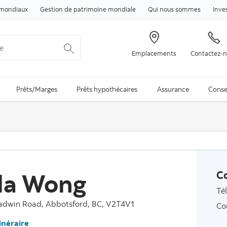
Passer au contenu
mondiaux
Gestion de patrimoine mondiale
Qui nous sommes
Inve
Emplacements
Contactez-
arch is available and can be access through arrow keys
Prêts/Marges
Prêts hypothécaires
Assurance
Conse
da Wong
C
Té
adwin Road, Abbotsford, BC, V2T4V1
Co
tinéraire