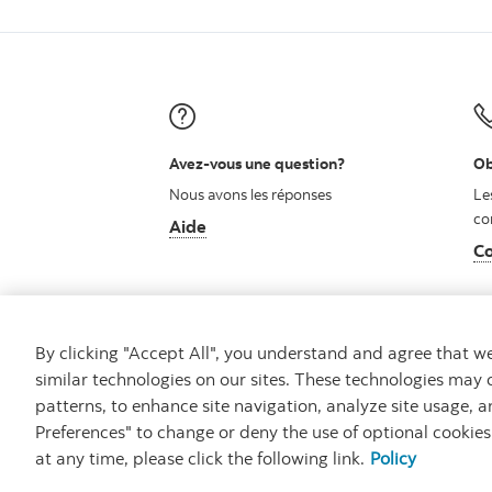
Avez-vous une question?
Ob
Nous avons les réponses
Le
co
Aide
Co
By clicking "Accept All", you understand and agree that 
similar technologies on our sites. These technologies may 
patterns, to enhance site navigation, analyze site usage, a
Carrières
Ma banque à moi
Notes juridiq
Preferences" to change or deny the use of optional cookie
at any time, please click the following link.
Policy