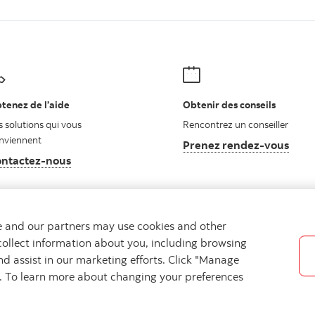
tenez de l’aide
Obtenir des conseils
s solutions qui vous
Rencontrez un conseiller
nviennent
Prenez rendez-vous
ntactez-nous
Autres numéros, contactez-nous par téléphone
we and our partners may use cookies and other
collect information about you, including browsing
nd assist in our marketing efforts. Click "Manage
ues
Confidentialité
Emplacements
Sécurité et fraude
s. To learn more about changing your preferences