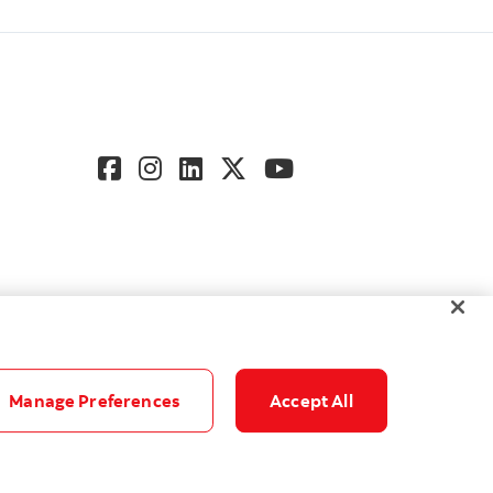
Manage Preferences
Accept All
Accessibilité
Paramètres des témoins
© Banque Scotia. Tous droits réservés.