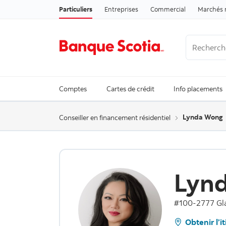
Particuliers
Entreprises
Commercial
Marchés 
Recherche
Trending Se
Comptes
Cartes de crédit
Info placements
Lynda Wong
Conseiller en financement résidentiel
Lyn
#100-2777 Gl
Obtenir l’i