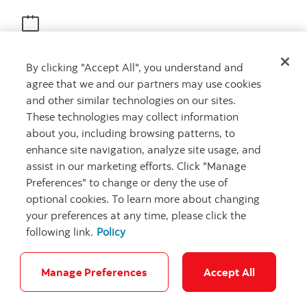
Obtenir des conseils
By clicking "Accept All", you understand and
Rencontrez un conseiller
agree that we and our partners may use cookies
Prenez rendez-vous
and other similar technologies on our sites.
These technologies may collect information
about you, including browsing patterns, to
enhance site navigation, analyze site usage, and
assist in our marketing efforts. Click "Manage
Preferences" to change or deny the use of
optional cookies. To learn more about changing
your preferences at any time, please click the
Carrières
Ma banque à moi
Notes juridiques
Confidentialité
following link.
Policy
Emplacements
Sécurité et fraude
Accessibilité
Paramètres des témoins
Manage Preferences
Accept All
© Banque Scotia. Tous droits réservés.