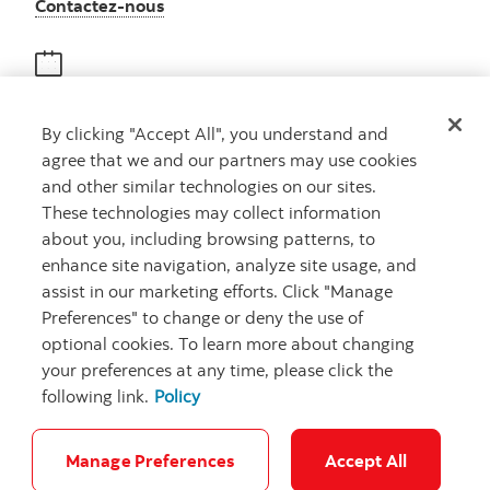
Autres numéros, contactez-nous par télé
Contactez-nous
Obtenir des conseils
By clicking "Accept All", you understand and
Rencontrez un conseiller
agree that we and our partners may use cookies
Prenez rendez-vous
and other similar technologies on our sites.
These technologies may collect information
about you, including browsing patterns, to
enhance site navigation, analyze site usage, and
assist in our marketing efforts. Click "Manage
Preferences" to change or deny the use of
optional cookies. To learn more about changing
your preferences at any time, please click the
Carrières
Ma banque à moi
Notes juridiques
Confidentialité
following link.
Policy
Emplacements
Sécurité et fraude
Accessibilité
Paramètres des témoins
Manage Preferences
Accept All