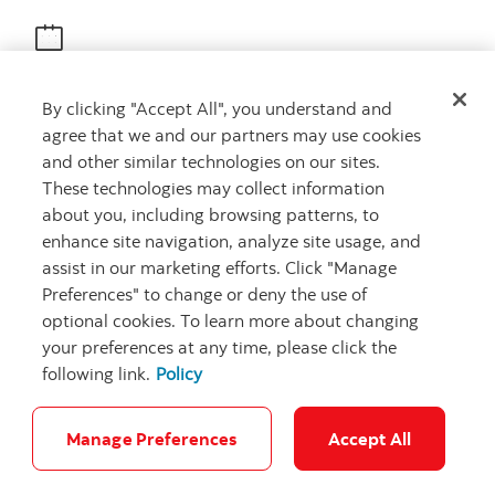
Obtenir des conseils
By clicking "Accept All", you understand and
Rencontrez un conseiller
agree that we and our partners may use cookies
Prenez rendez-vous
and other similar technologies on our sites.
These technologies may collect information
about you, including browsing patterns, to
enhance site navigation, analyze site usage, and
assist in our marketing efforts. Click "Manage
Preferences" to change or deny the use of
optional cookies. To learn more about changing
your preferences at any time, please click the
Carrières
Ma banque à moi
Notes juridiques
Confidentialité
following link.
Policy
Emplacements
Sécurité et fraude
Accessibilité
Paramètres des témoins
Manage Preferences
Accept All
© Banque Scotia. Tous droits réservés.