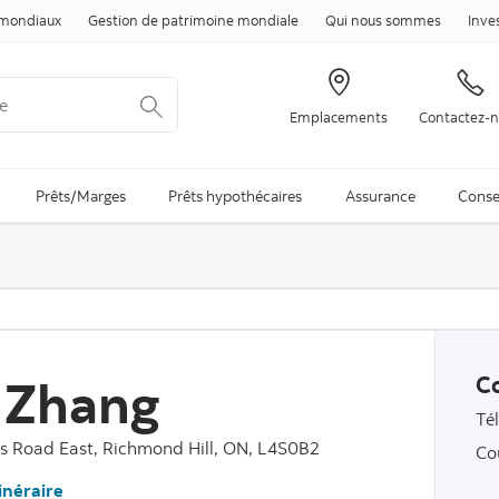
Passer au contenu
mondiaux
Gestion de patrimoine mondiale
Qui nous sommes
Inve
Emplacements
Contactez-
arch is available and can be access through arrow keys
Prêts/Marges
Prêts hypothécaires
Assurance
Conse
 Zhang
C
Té
ls Road East, Richmond Hill, ON, L4S0B2
Co
tinéraire