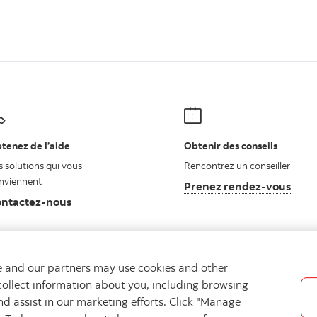
tenez de l’aide
Obtenir des conseils
s solutions qui vous
Rencontrez un conseiller
nviennent
Prenez rendez-vous
ntactez-nous
Autres numéros, contactez-nous par téléphone
we and our partners may use cookies and other
collect information about you, including browsing
nd assist in our marketing efforts. Click "Manage
ues
Confidentialité
Emplacements
Sécurité et fraude