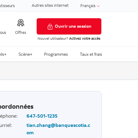
Autres sites internet
stisseurs
Français
Ouvrir une session
nous
Offres
Nouvel utilisateur?
Activez votre accès
ils+
Scène+
Programmes
Taux et frais
oordonnées
léphone
:
647-501-1235
urriel
:
tian.zhang@banquescotia.c
om