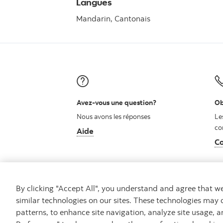
Langues
Mandarin,
Cantonais
Avez-vous une question?
Ob
Nous avons les réponses
Le
co
Aide
Co
By clicking "Accept All", you understand and agree that 
similar technologies on our sites. These technologies may 
patterns, to enhance site navigation, analyze site usage, a
Carrières
Ma banque à moi
Notes juridiq