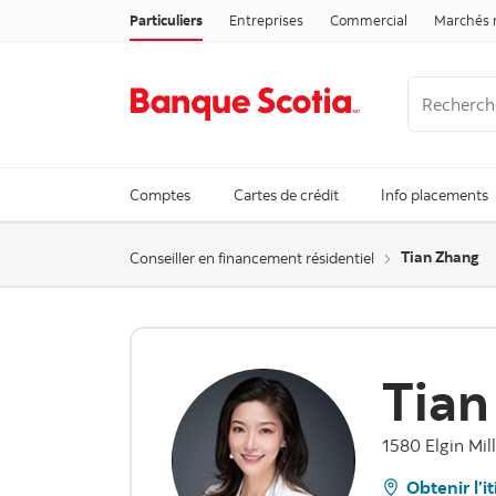
Particuliers
Entreprises
Commercial
Marchés 
Recherche
Trending Se
Comptes
Cartes de crédit
Info placements
Tian Zhang
Conseiller en financement résidentiel
Tian
1580 Elgin Mil
Obtenir l’i