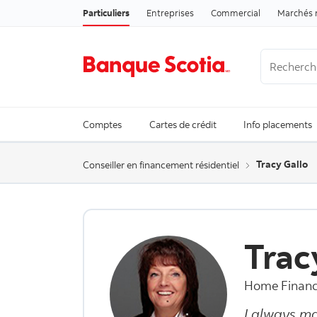
Particuliers
Entreprises
Commercial
Marchés 
Recherche
Trending Se
Comptes
Cartes de crédit
Info placements
Tracy Gallo
Conseiller en financement résidentiel
Trac
Home Financ
I always ma