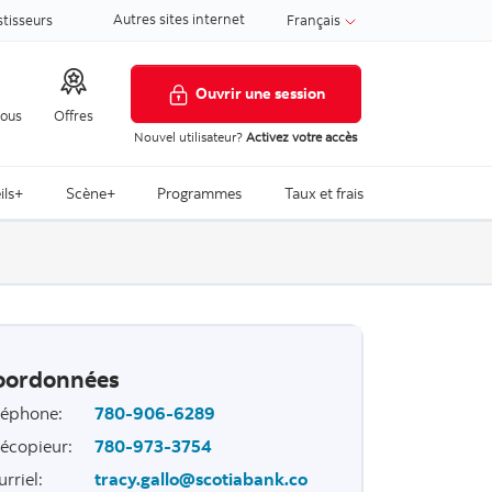
Autres sites internet
stisseurs
Français
Ouvrir une session
nous
Offres
Nouvel utilisateur?
Activez votre accès
ils+
Scène+
Programmes
Taux et frais
oordonnées
léphone
:
780-906-6289
lécopieur
:
780-973-3754
urriel
:
tracy.gallo@scotiabank.co