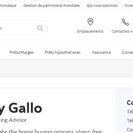
Passer au contenu
mondiaux
Gestion de patrimoine mondiale
Qui nous sommes
Inve
Emplacements
Contactez-
arch is available and can be access through arrow keys
Prêts/Marges
Prêts hypothécaires
Assurance
Conse
y Gallo
C
Té
ing Advisor
Té
Co
ke the home buying process stress free