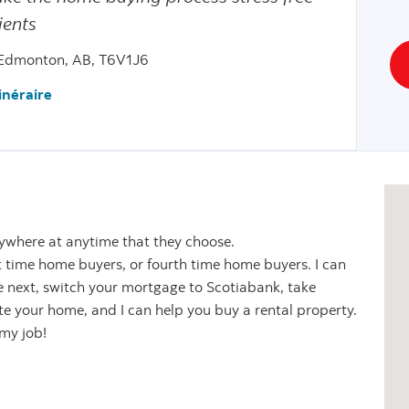
ients
 Edmonton, AB, T6V1J6
tinéraire
nywhere at anytime that they choose.
rst time home buyers, or fourth time home buyers. I can
 next, switch your mortgage to Scotiabank, take
ate your home, and I can help you buy a rental property.
 my job!