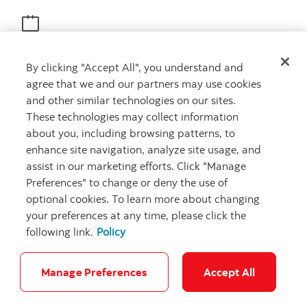
Obtenir des conseils
By clicking "Accept All", you understand and
Rencontrez un conseiller
agree that we and our partners may use cookies
Prenez rendez-vous
and other similar technologies on our sites.
These technologies may collect information
about you, including browsing patterns, to
enhance site navigation, analyze site usage, and
assist in our marketing efforts. Click "Manage
Preferences" to change or deny the use of
optional cookies. To learn more about changing
your preferences at any time, please click the
Carrières
Ma banque à moi
Notes juridiques
Confidentialité
following link.
Policy
Emplacements
Sécurité et fraude
Accessibilité
Paramètres des témoins
Manage Preferences
Accept All
© Banque Scotia. Tous droits réservés.