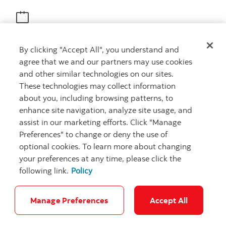
Obtenir des conseils
By clicking "Accept All", you understand and
Rencontrez un conseiller
agree that we and our partners may use cookies
Prenez rendez-vous
and other similar technologies on our sites.
These technologies may collect information
about you, including browsing patterns, to
enhance site navigation, analyze site usage, and
assist in our marketing efforts. Click "Manage
Preferences" to change or deny the use of
optional cookies. To learn more about changing
your preferences at any time, please click the
Carrières
Ma banque à moi
Notes juridiques
Confidentialité
following link.
Policy
Emplacements
Sécurité et fraude
Accessibilité
Paramètres des témoins
Manage Preferences
Accept All
© Banque Scotia. Tous droits réservés.