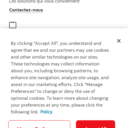
Les solutions qui vous conviennent
Autres numéros, contactez-nous par télé
Contactez-nous
Obtenir des conseils
By clicking "Accept All", you understand and
Rencontrez un conseiller
agree that we and our partners may use cookies
Prenez rendez-vous
and other similar technologies on our sites.
These technologies may collect information
about you, including browsing patterns, to
enhance site navigation, analyze site usage, and
assist in our marketing efforts. Click "Manage
Preferences" to change or deny the use of
optional cookies. To learn more about changing
your preferences at any time, please click the
Carrières
Ma banque à moi
Notes juridiques
Confidentialité
following link.
Policy
Emplacements
Sécurité et fraude
Accessibilité
Paramètres des témoins