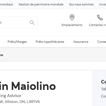
Passer au contenu
mondiaux
Gestion de patrimoine mondiale
Qui nous sommes
Inve
Emplacements
Contactez-
arch is available and can be access through arrow keys
Prêts/Marges
Prêts hypothécaires
Assurance
Conse
no
in Maiolino
C
Té
ing Advisor
Co
 W, Alliston, ON, L9R1V6