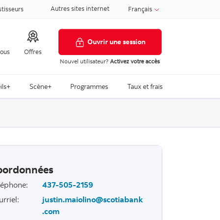
Autres sites internet
stisseurs
Français
Ouvrir une session
nous
Offres
Nouvel utilisateur?
Activez votre accès
ils+
Scène+
Programmes
Taux et frais
oordonnées
léphone
:
437-505-2159
urriel
:
justin.maiolino@scotiabank
.com