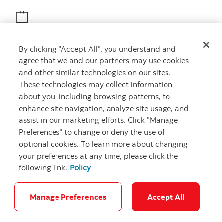
Obtenir des conseils
By clicking "Accept All", you understand and
Rencontrez un conseiller
agree that we and our partners may use cookies
Prenez rendez-vous
and other similar technologies on our sites.
These technologies may collect information
about you, including browsing patterns, to
enhance site navigation, analyze site usage, and
assist in our marketing efforts. Click "Manage
Preferences" to change or deny the use of
optional cookies. To learn more about changing
your preferences at any time, please click the
Carrières
Ma banque à moi
Notes juridiques
Confidentialité
following link.
Policy
Emplacements
Sécurité et fraude
Accessibilité
Paramètres des témoins
Manage Preferences
Accept All
© Banque Scotia. Tous droits réservés.