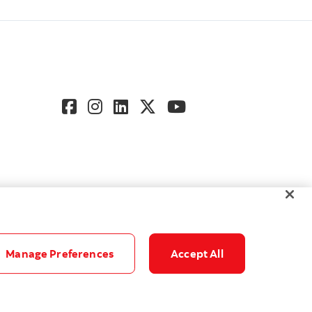
Manage Preferences
Accept All
Accessibilité
Paramètres des témoins
© Banque Scotia. Tous droits réservés.