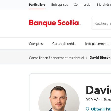
Particuliers
Entreprises
Commercial
Marchés 
Recherche
Trending Se
Comptes
Cartes de crédit
Info placements
David Biesok
Conseiller en financement résidentiel
Davi
999 West Bro
Obtenir l’i