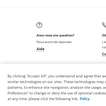
Avez-vous une question?
Ob
Nous avons les réponses
Le
co
Aide
Co
By clicking "Accept All", you understand and agree that 
similar technologies on our sites. These technologies may 
patterns, to enhance site navigation, analyze site usage, a
Carrières
Ma banque à moi
Notes juridiq
Preferences" to change or deny the use of optional cookie
at any time, please click the following link.
Policy