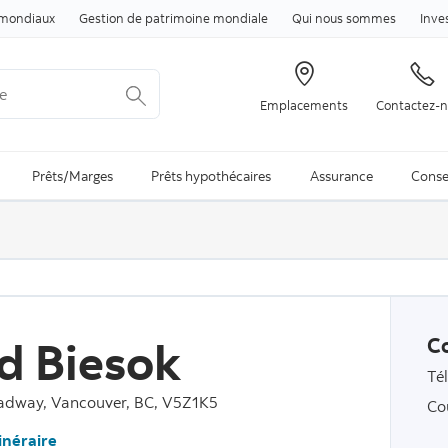
Passer au contenu
mondiaux
Gestion de patrimoine mondiale
Qui nous sommes
Inve
Emplacements
Contactez-
arch is available and can be access through arrow keys
Prêts/Marges
Prêts hypothécaires
Assurance
Conse
d Biesok
C
Té
adway, Vancouver, BC, V5Z1K5
Co
tinéraire