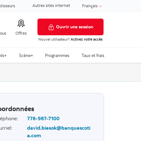
Autres sites internet
stisseurs
Français
Ouvrir une session
nous
Offres
Nouvel utilisateur?
Activez votre accès
ils+
Scène+
Programmes
Taux et frais
oordonnées
léphone
:
778-987-7100
urriel
:
david.biesok@banquescoti
a.com