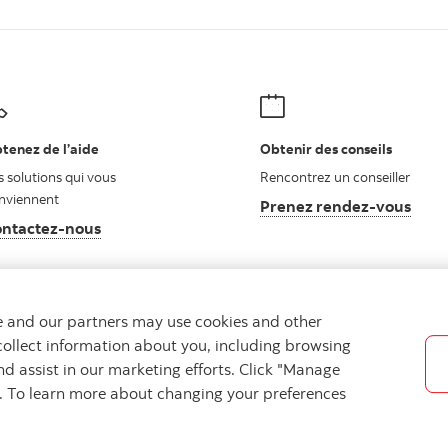
tenez de l’aide
Obtenir des conseils
s solutions qui vous
Rencontrez un conseiller
nviennent
Prenez rendez-vous
ntactez-nous
Autres numéros, contactez-nous par téléphone
we and our partners may use cookies and other
collect information about you, including browsing
nd assist in our marketing efforts. Click "Manage
ues
Confidentialité
Emplacements
Sécurité et fraude
s. To learn more about changing your preferences