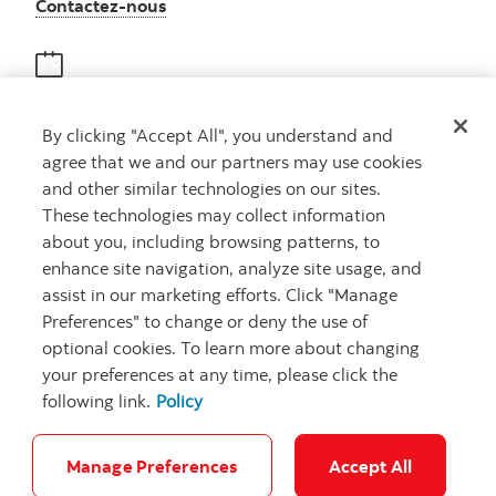
Autres numéros, contactez-nous par télé
Contactez-nous
Obtenir des conseils
By clicking "Accept All", you understand and
Rencontrez un conseiller
agree that we and our partners may use cookies
Prenez rendez-vous
and other similar technologies on our sites.
These technologies may collect information
about you, including browsing patterns, to
enhance site navigation, analyze site usage, and
assist in our marketing efforts. Click "Manage
Preferences" to change or deny the use of
optional cookies. To learn more about changing
your preferences at any time, please click the
Carrières
Ma banque à moi
Notes juridiques
Confidentialité
following link.
Policy
Emplacements
Sécurité et fraude
Accessibilité
Paramètres des témoins
Manage Preferences
Accept All